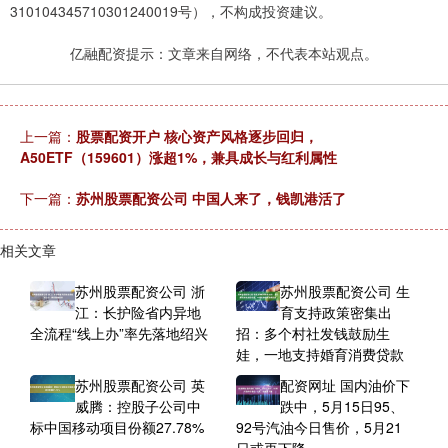
310104345710301240019号），不构成投资建议。
亿融配资提示：文章来自网络，不代表本站观点。
上一篇：
股票配资开户 核心资产风格逐步回归，
A50ETF（159601）涨超1%，兼具成长与红利属性
下一篇：
苏州股票配资公司 中国人来了，钱凯港活了
相关文章
苏州股票配资公司 浙
苏州股票配资公司 生
江：长护险省内异地
育支持政策密集出
全流程“线上办”率先落地绍兴
招：多个村社发钱鼓励生
娃，一地支持婚育消费贷款
苏州股票配资公司 英
配资网址 国内油价下
威腾：控股子公司中
跌中，5月15日95、
标中国移动项目份额27.78%
92号汽油今日售价，5月21